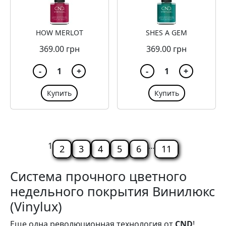
HOW MERLOT
SHES A GEM
369.00 грн
369.00 грн
-
1
+
-
1
+
Купить
Купить
1
...
2
3
4
5
6
11
Система прочного цветного
недельного покрытия Винилюкс
(Vinylux)
Еще одна революционная технология от
CND
!